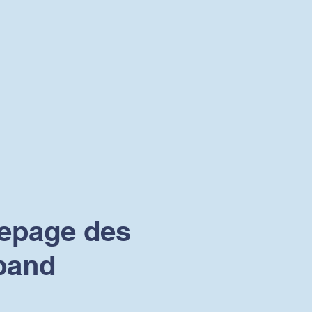
mepage des
band