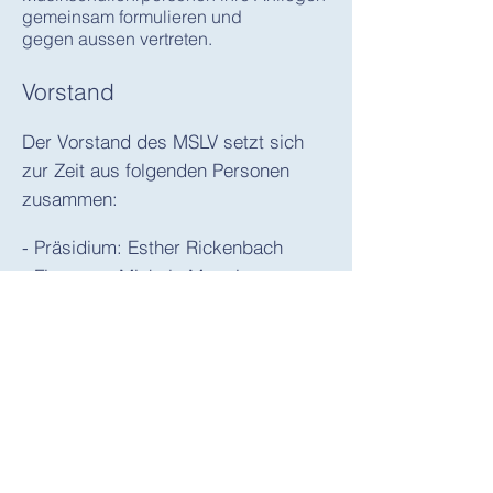
gemeinsam formulieren und
gegen aussen vertreten.
Vorstand
Der Vorstand des MSLV setzt sich
zur Zeit aus folgenden Personen
zusammen:
- Präsidium: Esther Rickenbach
- Finanzen: Michele Maggiore
- Beisitz: Marco Dorer
- Beisitz: Marion Bolfing
- Rechnungsrevision: Yolanda Schibli
Zimmermann, Christoph Marty